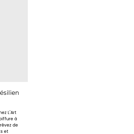
ésilien
ez L'Art
iffure à
 rêvez de
ts et