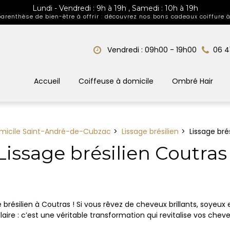
Lundi - Vendredi : 9h à 19h , Samedi : 10h à 19h
arenthèse de bien-être à offrir : découvrez nos bons cadeaux coiffure à
Vendredi : 09h00 - 19h00
06 4
Accueil
Coiffeuse à domicile
Ombré Hair
omicile Saint-André-de-Cubzac
Lissage brésilien
Lissage bré
Lissage brésilien Coutras
résilien à Coutras ! Si vous rêvez de cheveux brillants, soyeux e
illaire : c’est une véritable transformation qui revitalise vos che