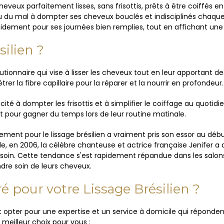
eveux parfaitement lisses, sans frisottis, prêts à être coiffés e
 du mal à dompter ses cheveux bouclés et indisciplinés chaque m
pidement pour ses journées bien remplies, tout en affichant une 
silien ?
olutionnaire qui vise à lisser les cheveux tout en leur apportant 
er la fibre capillaire pour la réparer et la nourrir en profondeur. 
ité à dompter les frisottis et à simplifier le coiffage au quoti
 pour gagner du temps lors de leur routine matinale.
uement pour le lissage brésilien a vraiment pris son essor au 
le, en 2006, la célèbre chanteuse et actrice française Jenifer a 
de soin. Cette tendance s'est rapidement répandue dans les salo
dre soin de leurs cheveux.
é pour votre Lissage Brésilien ?
est opter pour une expertise et un service à domicile qui réponde
meilleur choix pour vous :