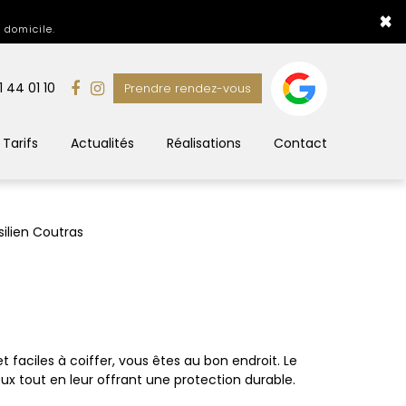
×
 domicile.
1 44 01 10
Prendre rendez-vous
Tarifs
Actualités
Réalisations
Contact
silien Coutras
t faciles à coiffer, vous êtes au bon endroit. Le
veux tout en leur offrant une protection durable.