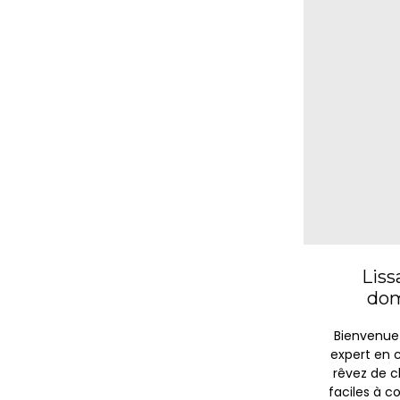
Liss
dom
Bienvenue 
expert en c
rêvez de ch
faciles à co