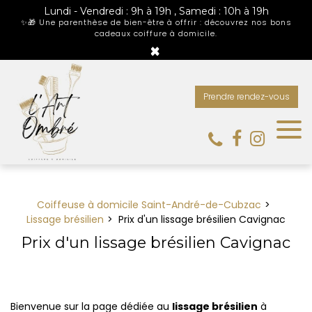
Panneau de gestion des cookies
Lundi - Vendredi : 9h à 19h , Samedi : 10h à 19h
✨🎁 Une parenthèse de bien-être à offrir : découvrez nos bons
cadeaux coiffure à domicile.
×
Prendre rendez-vous
Coiffeuse à domicile Saint-André-de-Cubzac
Lissage brésilien
Prix d'un lissage brésilien Cavignac
Prix d'un lissage brésilien Cavignac
Bienvenue sur la page dédiée au
lissage brésilien
à